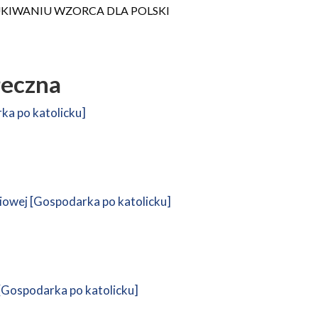
UKIWANIU WZORCA DLA POLSKI
łeczna
rka po katolicku]
iowej [Gospodarka po katolicku]
 [Gospodarka po katolicku]