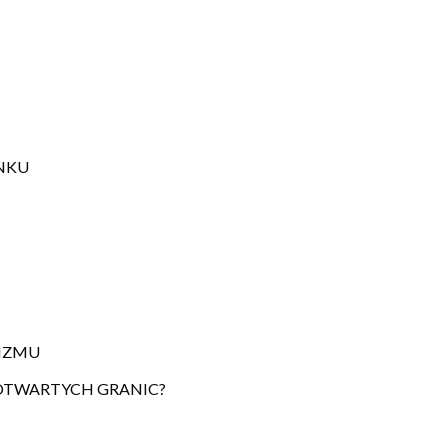
NKU
MIZMU
Y OTWARTYCH GRANIC?